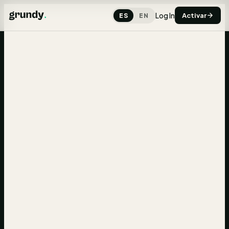
Log In
Activar
ES
EN