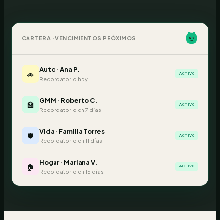
CARTERA · VENCIMIENTOS PRÓXIMOS
Auto
·
Ana P.
🚗
ACTIVO
Recordatorio hoy
GMM
·
Roberto C.
🏥
ACTIVO
Recordatorio en 7 días
Vida
·
Familia Torres
🛡️
ACTIVO
Recordatorio en 11 días
Hogar
·
Mariana V.
🏠
ACTIVO
Recordatorio en 15 días