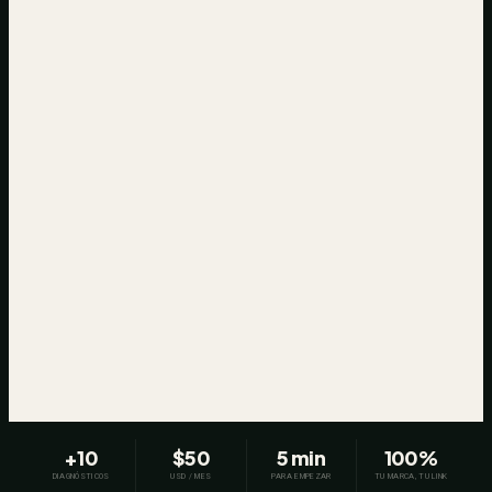
Grundy en 2 minutos
Del diagnóstico al lead calificado, sin fricción.
+10
$50
5 min
100%
DIAGNÓSTICOS
USD / MES
PARA EMPEZAR
TU MARCA, TU LINK