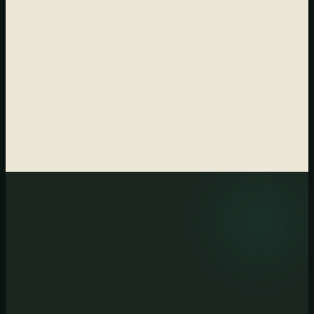
LINKEDIN
INSTAGRAM
TIKTOK
FACEBOOK
X / TWITTER
PIPELINE DE PROSPECCIÓN
20
19
1
→
→
ENCONTRADOS
MENSAJE LISTO
CLIENTE