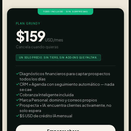
TODO INCLUIDO · SIN SORPRESAS
PLAN GRUNDY
$159
USD/mes
Cancela cuando quieras
UN SOLO PRECIO. SIN TIERS, SIN ADD-ONS QUE FALTAN.
Diagnósticos financieros para captar prospectos
todos los días
CRM + Agenda con seguimiento automático — nada
se cae
Cobranza Inteligente incluida
Marca Personal: dominio y correos propios
Prospecta + IA: encuentra clientes activamente, no
solo espera
$5 USD de crédito IA mensual