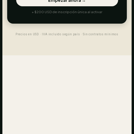
Empezar ahora →
+ $200 USD de inscripción única al activar
Precios en USD · IVA incluido según país · Sin contratos mínimos