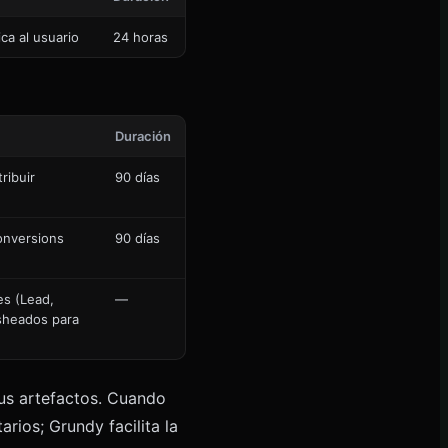
ca al usuario
24 horas
Duración
ribuir
90 días
Conversions
90 días
es (Lead,
—
sheados para
us artefactos. Cuando
rios; Grundy facilita la