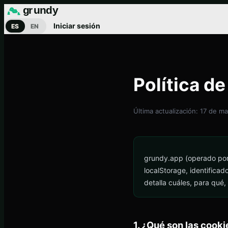
g
rund
y
Iniciar sesión
ES
EN
Política d
Última actualización: 17 de 
grundy.app (operado po
localStorage, identificad
detalla cuáles, para qué,
1. ¿Qué son las cooki