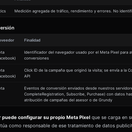
tics
Medición agregada de tráfico, rendimiento y errores. No identifi
versión
oveedor
Finalidad
ta
Identificador del navegador usado por el Meta Pixel para at
acebook)
conversiones
ta
Click ID de la campaña que originó la visita; se envía a la 
acebook)
API
ta
Eventos de conversión enviados desde nuestros servidor
CompleteRegistration, Subscribe, Purchase) con datos ha
atribución de campañas del asesor o de Grundy
 puede configurar su propio Meta Pixel
que se carga en s
ctúa como responsable de ese tratamiento de datos publicita