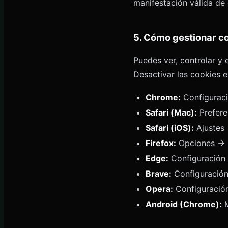
manifestación válida de o
5. Cómo gestionar c
Puedes ver, controlar y 
Desactivar las cookies e
Chrome:
Configuraci
Safari (Mac):
Prefere
Safari (iOS):
Ajustes 
Firefox:
Opciones → P
Edge:
Configuración 
Brave:
Configuració
Opera:
Configuració
Android (Chrome):
M