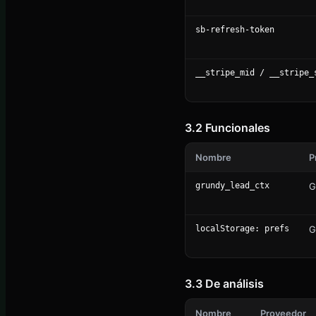
sb-refresh-token
__stripe_mid / __stripe_
3.2 Funcionales
Nombre
P
grundy_lead_ctx
G
localStorage: prefs
G
3.3 De análisis
Nombre
Proveedor