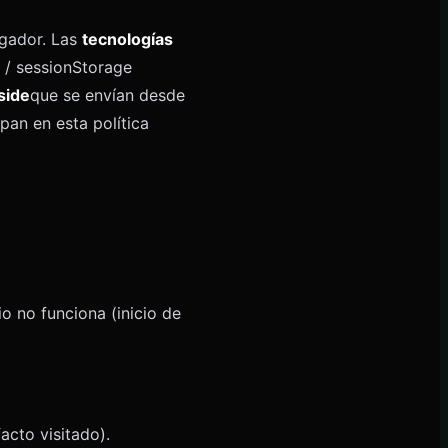
egador. Las
tecnologías
e / sessionStorage
side
que se envían desde
pan en esta política
io no funciona (inicio de
acto visitado).