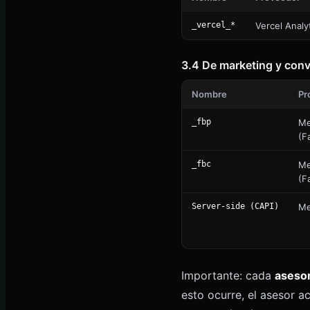
_vercel_*
Vercel Analy
3.4 De marketing y con
Nombre
Pr
_fbp
Me
(F
_fbc
Me
(F
Server-side (CAPI)
Me
Importante: cada
asesor
esto ocurre, el asesor a